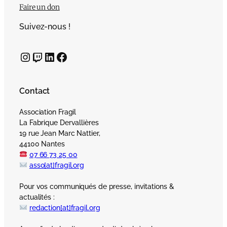
Faire un don
Suivez-nous !
Instagram
Twitch
LinkedIn
Facebook
Contact
Association Fragil
La Fabrique Dervallières
19 rue Jean Marc Nattier,
44100 Nantes
07 66 73 25 00
asso[at]fragil.org
Pour vos communiqués de presse, invitations &
actualités :
redaction[at]fragil.org