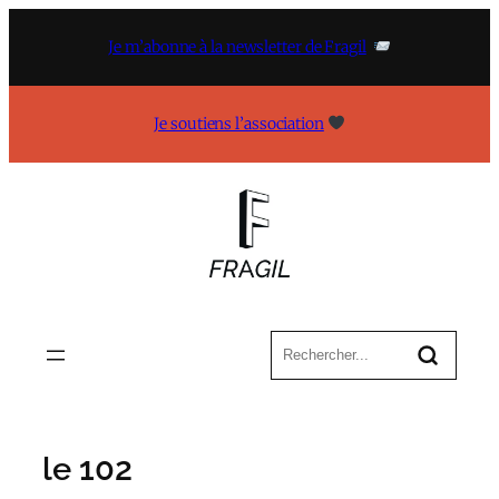
Aller
au
Je m’abonne à la newsletter de Fragil
contenu
Je soutiens l’association
le 102