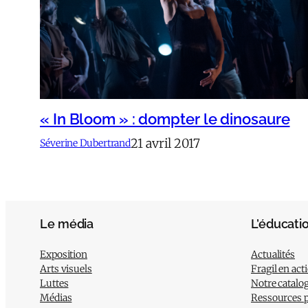
« In Bloom » : dompter le dinosaure
21 avril 2017
Séverine Dubertrand
Le média
L’éducati
Exposition
Actualités
Arts visuels
Fragil en act
Luttes
Notre catalo
Médias
Ressources 