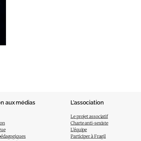
on aux médias
L’association
Le projet associatif
ion
Charte anti-sexiste
gue
L’équipe
pédagogiques
Participer à Fragil