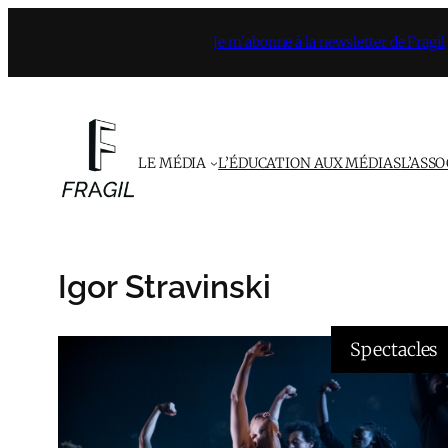
Aller
Je m’abonne à la newsletter de Fragil
au
contenu
LE MÉDIA
L’ÉDUCATION AUX MÉDIAS
L’ASS
Igor Stravinski
Spectacles