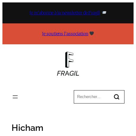
Aller
au
Je m’abonne à la newsletter de Fragil
contenu
Je soutiens l’association
Hicham