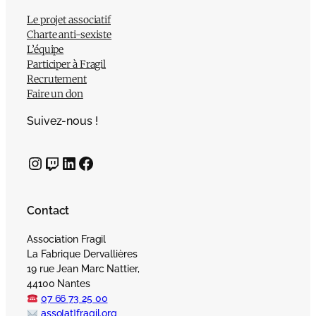
Le projet associatif
Charte anti-sexiste
L’équipe
Participer à Fragil
Recrutement
Faire un don
Suivez-nous !
Instagram
Twitch
LinkedIn
Facebook
Contact
Association Fragil
La Fabrique Dervallières
19 rue Jean Marc Nattier,
44100 Nantes
07 66 73 25 00
asso[at]fragil.org