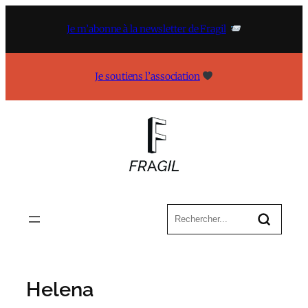
Aller
au
Je m’abonne à la newsletter de Fragil
contenu
Je soutiens l’association
Helena