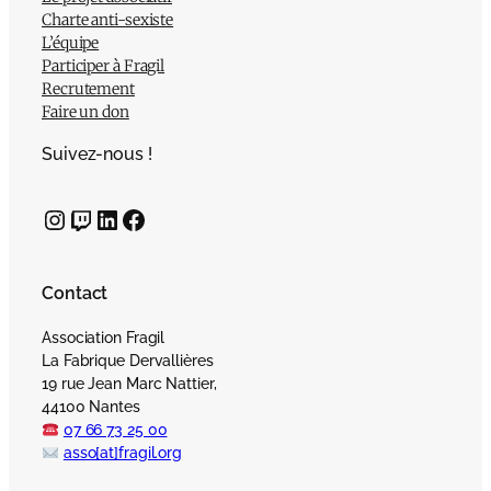
Charte anti-sexiste
L’équipe
Participer à Fragil
Recrutement
Faire un don
Suivez-nous !
Instagram
Twitch
LinkedIn
Facebook
Contact
Association Fragil
La Fabrique Dervallières
19 rue Jean Marc Nattier,
44100 Nantes
07 66 73 25 00
asso[at]fragil.org