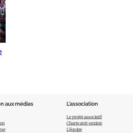
e
on aux médias
L’association
Le projet associatif
ion
Charte anti-sexiste
gue
L’équipe