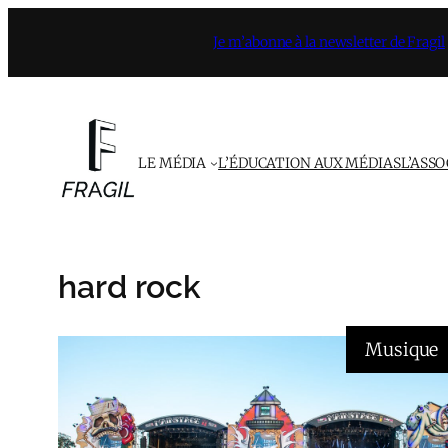
Aller
Je m’abonne à la newsletter de Fragil
au
contenu
LE MÉDIA
L’ÉDUCATION AUX MÉDIAS
L’ASS
hard rock
Musique