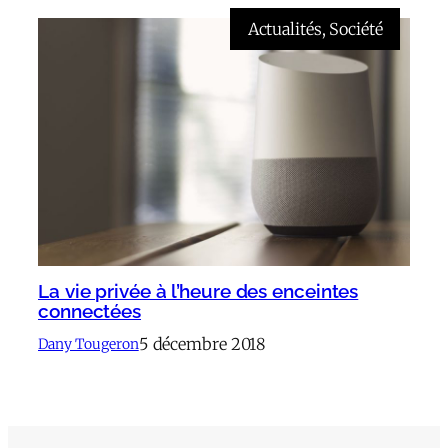
Actualités
, 
Société
La vie privée à l’heure des enceintes
connectées
5 décembre 2018
Dany Tougeron