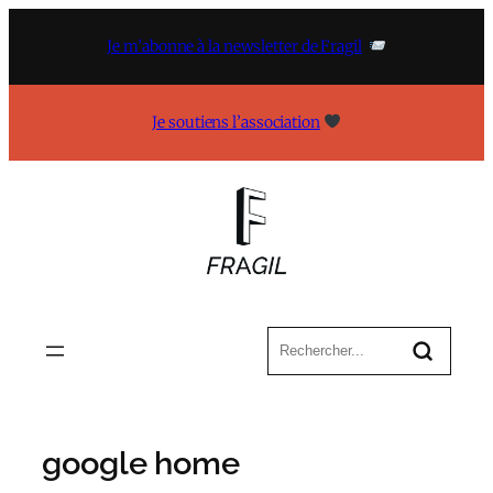
Aller
au
Je m’abonne à la newsletter de Fragil
contenu
Je soutiens l’association
google home