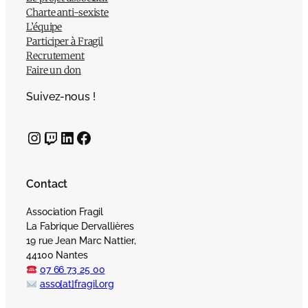
Charte anti-sexiste
L’équipe
Participer à Fragil
Recrutement
Faire un don
Suivez-nous !
Instagram
Twitch
LinkedIn
Facebook
Contact
Association Fragil
La Fabrique Dervallières
19 rue Jean Marc Nattier,
44100 Nantes
07 66 73 25 00
asso[at]fragil.org