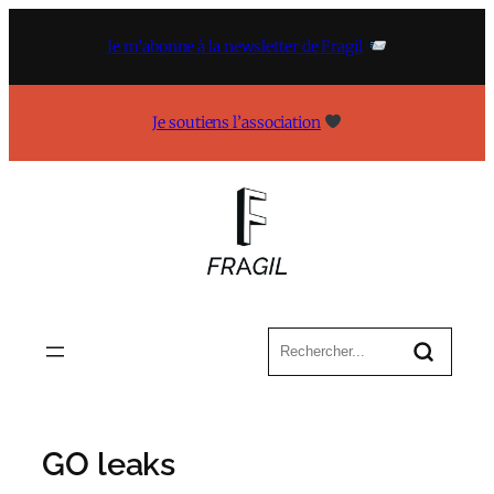
Aller
au
Je m’abonne à la newsletter de Fragil
contenu
Je soutiens l’association
GO leaks