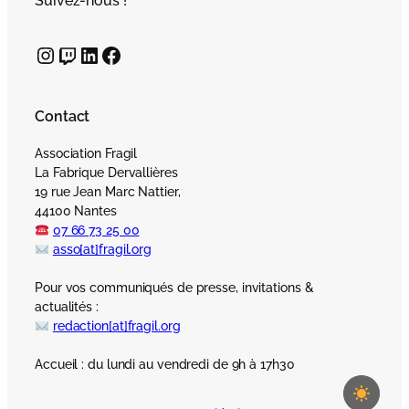
Suivez-nous !
Instagram
Twitch
LinkedIn
Facebook
Contact
Association Fragil
La Fabrique Dervallières
19 rue Jean Marc Nattier,
44100 Nantes
07 66 73 25 00
asso[at]fragil.org
Pour vos communiqués de presse, invitations &
actualités :
redaction[at]fragil.org
Accueil : du lundi au vendredi de 9h à 17h30