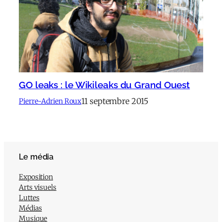
GO leaks : le Wikileaks du Grand Ouest
11 septembre 2015
Pierre-Adrien Roux
Le média
Exposition
Arts visuels
Luttes
Médias
Musique