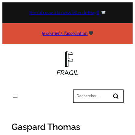
Aller
au
Je m’abonne à la newsletter de Fragil
contenu
Je soutiens l’association
Gaspard Thomas