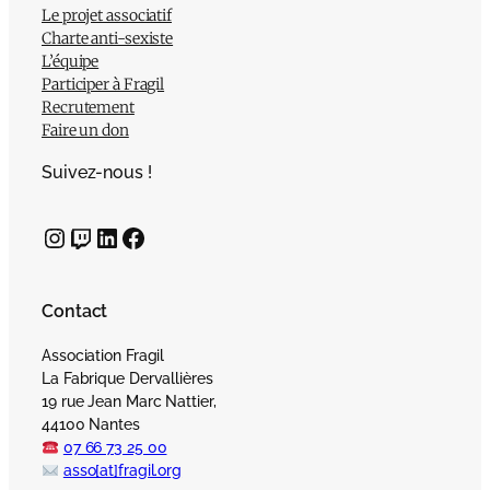
Le projet associatif
Charte anti-sexiste
L’équipe
Participer à Fragil
Recrutement
Faire un don
Suivez-nous !
Instagram
Twitch
LinkedIn
Facebook
Contact
Association Fragil
La Fabrique Dervallières
19 rue Jean Marc Nattier,
44100 Nantes
07 66 73 25 00
asso[at]fragil.org