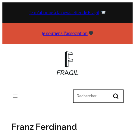
Aller
au
Je m’abonne à la newsletter de Fragil
contenu
Je soutiens l’association
Franz Ferdinand