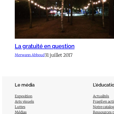
La gratuité en question
31 juillet 2017
Merwann Abboud
Le média
L’éducati
Exposition
Actualités
Arts visuels
Fragil en act
Luttes
Notre catalo
Médias
Ressources 