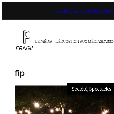
Aller
Je m’abonne à la newsletter de Fragil
au
contenu
LE MÉDIA
L’ÉDUCATION AUX MÉDIAS
L’ASS
fip
Société
, 
Spectacles