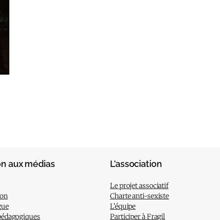
on aux médias
L’association
Le projet associatif
ion
Charte anti-sexiste
gue
L’équipe
pédagogiques
Participer à Fragil