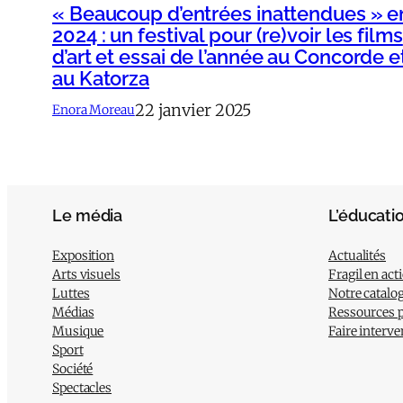
« Beaucoup d’entrées inattendues » e
2024 : un festival pour (re)voir les films
d’art et essai de l’année au Concorde e
au Katorza
22 janvier 2025
Enora Moreau
Le média
L’éducati
Exposition
Actualités
Arts visuels
Fragil en act
Luttes
Notre catalo
Médias
Ressources 
Musique
Faire interve
Sport
Société
Spectacles