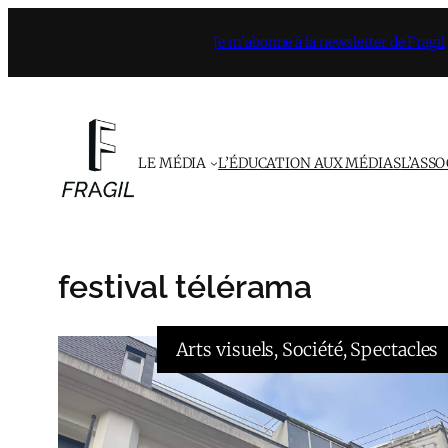
Aller
Je m’abonne à la newsletter de Fragil
au
contenu
LE MÉDIA
L’ÉDUCATION AUX MÉDIAS
L’ASS
festival télérama
Arts visuels
, 
Société
, 
Spectacles