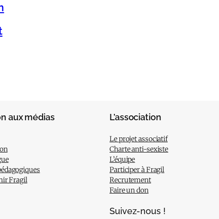
n
t
on aux médias
L’association
Le projet associatif
ion
Charte anti-sexiste
gue
L’équipe
pédagogiques
Participer à Fragil
nir Fragil
Recrutement
Faire un don
Suivez-nous !