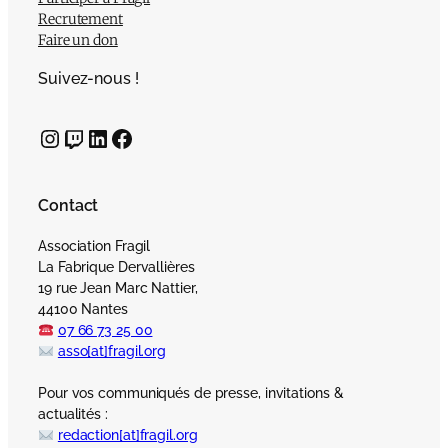
Recrutement
Faire un don
Suivez-nous !
Instagram
Twitch
LinkedIn
Facebook
Contact
Association Fragil
La Fabrique Dervallières
19 rue Jean Marc Nattier,
44100 Nantes
07 66 73 25 00
asso[at]fragil.org
Pour vos communiqués de presse, invitations &
actualités :
redaction[at]fragil.org