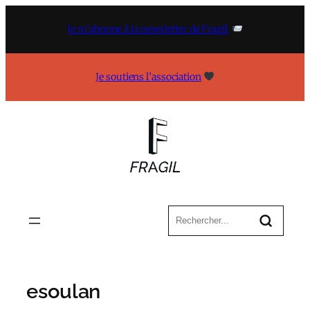
Aller
au
Je m’abonne à la newsletter de Fragil
contenu
Je soutiens l’association
esoulan