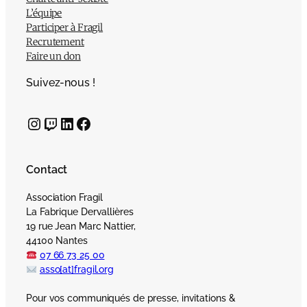
L’équipe
Participer à Fragil
Recrutement
Faire un don
Suivez-nous !
Instagram
Twitch
LinkedIn
Facebook
Contact
Association Fragil
La Fabrique Dervallières
19 rue Jean Marc Nattier,
44100 Nantes
07 66 73 25 00
asso[at]fragil.org
Pour vos communiqués de presse, invitations &