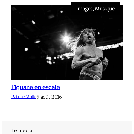
Images
, 
Musique
L’iguane en escale
5 août 2016
Patrice Molle
Le média