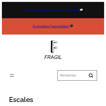
Aller
au
Je m’abonne à la newsletter de Fragil
contenu
Je soutiens l’association
Escales