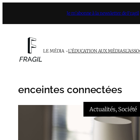
Aller
Je m’abonne à la newsletter de Fragil
au
contenu
LE MÉDIA
L’ÉDUCATION AUX MÉDIAS
L’ASS
enceintes connectées
Actualités
, 
Société