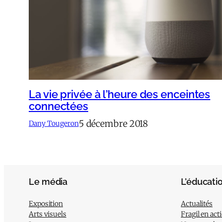
La vie privée à l’heure des enceintes
connectées
5 décembre 2018
Dany Tougeron
Le média
L’éducati
Exposition
Actualités
Arts visuels
Fragil en act