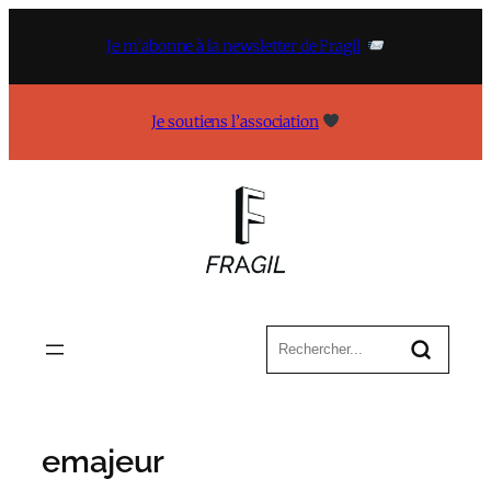
Aller
au
Je m’abonne à la newsletter de Fragil
contenu
Je soutiens l’association
emajeur