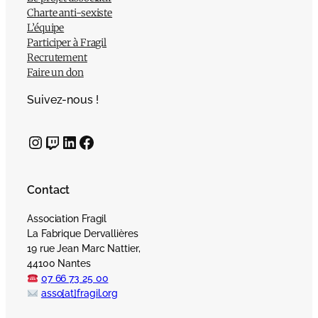
Charte anti-sexiste
L’équipe
Participer à Fragil
Recrutement
Faire un don
Suivez-nous !
Instagram
Twitch
LinkedIn
Facebook
Contact
Association Fragil
La Fabrique Dervallières
19 rue Jean Marc Nattier,
44100 Nantes
07 66 73 25 00
asso[at]fragil.org