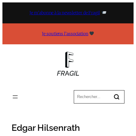
Aller
au
Je m’abonne à la newsletter de Fragil
contenu
Je soutiens l’association
Edgar Hilsenrath