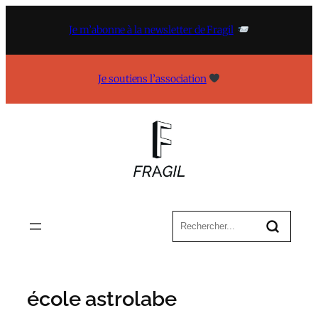
Aller
au
Je m’abonne à la newsletter de Fragil
contenu
Je soutiens l’association
école astrolabe