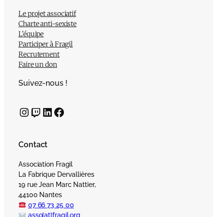
Le projet associatif
Charte anti-sexiste
L’équipe
Participer à Fragil
Recrutement
Faire un don
Suivez-nous !
Instagram
Twitch
LinkedIn
Facebook
Contact
Association Fragil
La Fabrique Dervallières
19 rue Jean Marc Nattier,
44100 Nantes
07 66 73 25 00
asso[at]fragil.org