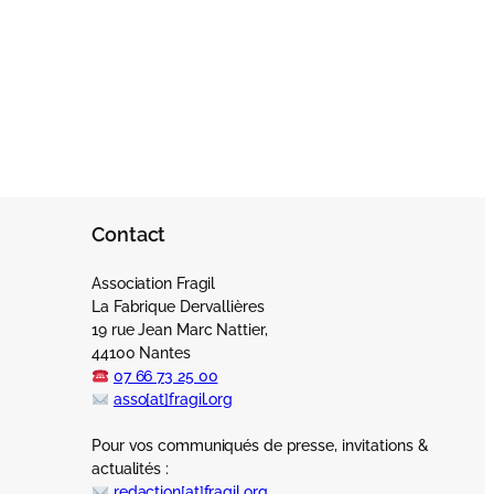
Contact
Association Fragil
La Fabrique Dervallières
19 rue Jean Marc Nattier,
44100 Nantes
07 66 73 25 00
asso[at]fragil.org
Pour vos communiqués de presse, invitations &
actualités :
redaction[at]fragil.org