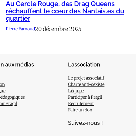
Au Cercle Rouge, des Drag Queens
réchauffent le cœur des Nantais.es du
quartier
20 décembre 2025
Pierre Farnoud
on aux médias
L’association
Le projet associatif
ion
Charte anti-sexiste
gue
L’équipe
pédagogiques
Participer à Fragil
nir Fragil
Recrutement
Faire un don
Suivez-nous !