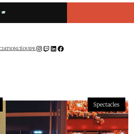
INSTAGRAM
TWITCH
LINKEDIN
FACEBOOK
OCIATION
L’ÉQUIPE
Spectacles