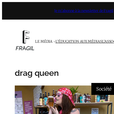
Aller
Je m’abonne à la newsletter de Fragil
au
contenu
LE MÉDIA
L’ÉDUCATION AUX MÉDIAS
L’ASS
drag queen
Société