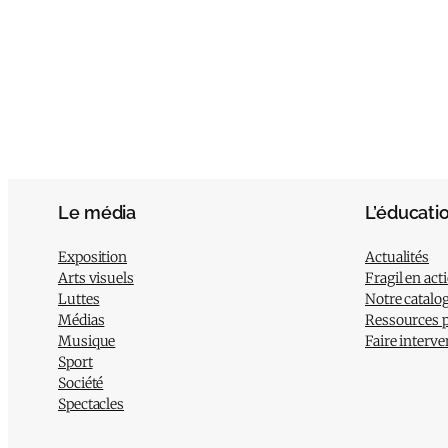
Le média
L’éducati
Exposition
Actualités
Arts visuels
Fragil en act
Luttes
Notre catalo
Médias
Ressources 
Musique
Faire interve
Sport
Société
Spectacles