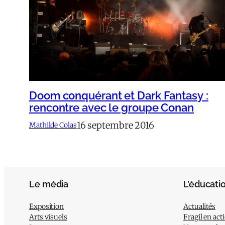
Doom conquérant et Dark Fantasy :
rencontre avec le groupe Conan
16 septembre 2016
Mathilde Colas
Le média
L’éducati
Exposition
Actualités
Arts visuels
Fragil en act