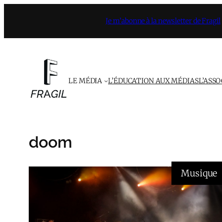
Aller
Je m’abonne à la newsletter de Fragil
au
contenu
LE MÉDIA
L’ÉDUCATION AUX MÉDIAS
L’ASS
doom
Musique