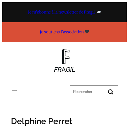
Aller
au
Je m’abonne à la newsletter de Fragil
contenu
Je soutiens l’association
Delphine Perret