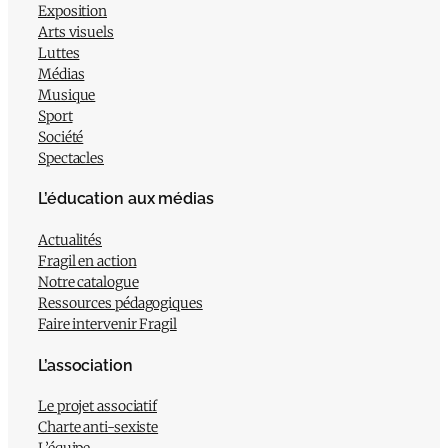
Exposition
Arts visuels
Luttes
Médias
Musique
Sport
Société
Spectacles
L’éducation aux médias
Actualités
Fragil en action
Notre catalogue
Ressources pédagogiques
Faire intervenir Fragil
L’association
Le projet associatif
Charte anti-sexiste