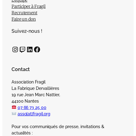
L’équipe
Participer à Fragil
Recrutement
Faire un don
Suivez-nous !
Instagram
Twitch
LinkedIn
Facebook
Contact
Association Fragil
La Fabrique Dervallières
19 rue Jean Marc Nattier,
44100 Nantes
07 66 73 25 00
asso[at]fragil.org
Pour vos communiqués de presse, invitations &
actualités :