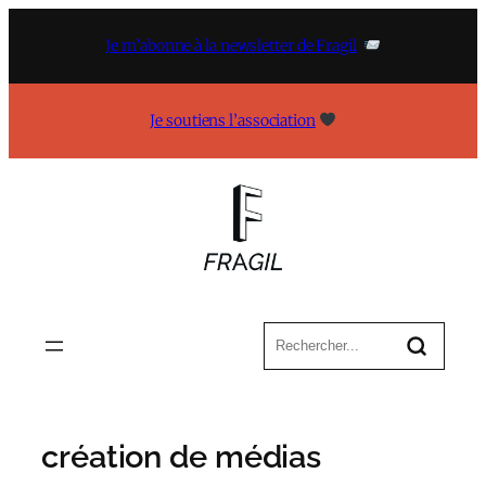
Aller
au
Je m’abonne à la newsletter de Fragil
contenu
Je soutiens l’association
création de médias