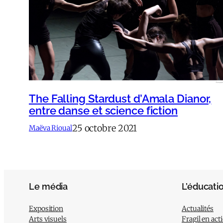
The Falling Stardust d’Amala Dianor,
entre danse et science fiction
25 octobre 2021
Maëva Rioual
Le média
L’éducati
Exposition
Actualités
Arts visuels
Fragil en act