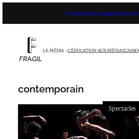
Aller
Je m’abonne à la newsletter de Fragil
au
contenu
LE MÉDIA
L’ÉDUCATION AUX MÉDIAS
L’ASS
contemporain
Spectacles