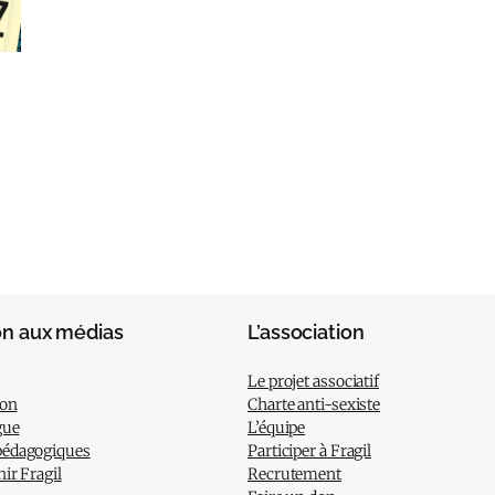
on aux médias
L’association
Le projet associatif
ion
Charte anti-sexiste
gue
L’équipe
pédagogiques
Participer à Fragil
nir Fragil
Recrutement