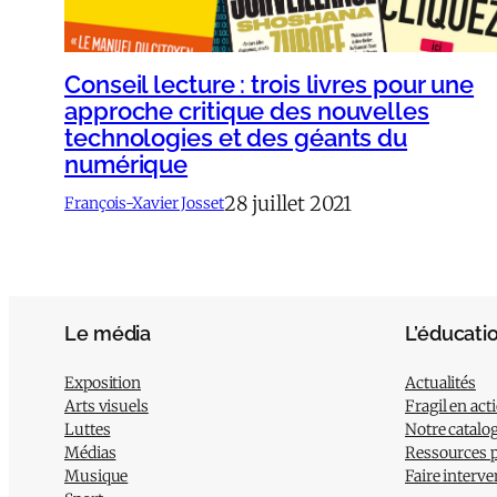
Conseil lecture : trois livres pour une
approche critique des nouvelles
technologies et des géants du
numérique
28 juillet 2021
François-Xavier Josset
Le média
L’éducati
Exposition
Actualités
Arts visuels
Fragil en act
Luttes
Notre catalo
Médias
Ressources 
Musique
Faire interve