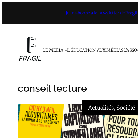
Aller
Je m’abonne à la newsletter de Fragil
au
contenu
LE MÉDIA
L’ÉDUCATION AUX MÉDIAS
L’ASS
conseil lecture
Actualités
, 
Société