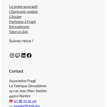
Le projet associatif
Charte anti-sexiste
L’équipe
Participer à Fragil
Recrutement
Faire un don
Suivez-nous !
Instagram
Twitch
LinkedIn
Facebook
Contact
Association Fragil
La Fabrique Dervallières
19 rue Jean Marc Nattier,
44100 Nantes
07 66 73 25 00
asso[at]fragil.org