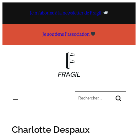
Aller
au
Je m’abonne à la newsletter de Fragil
contenu
Je soutiens l’association
Charlotte Despaux