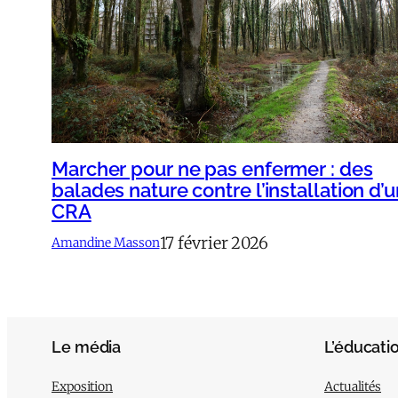
Marcher pour ne pas enfermer : des
balades nature contre l’installation d’
CRA
17 février 2026
Amandine Masson
Le média
L’éducati
Exposition
Actualités