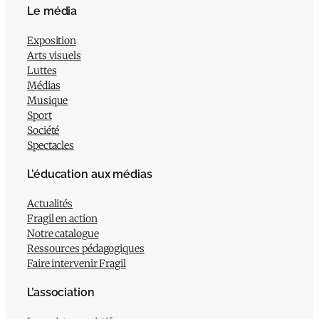
Le média
Exposition
Arts visuels
Luttes
Médias
Musique
Sport
Société
Spectacles
L’éducation aux médias
Actualités
Fragil en action
Notre catalogue
Ressources pédagogiques
Faire intervenir Fragil
L’association