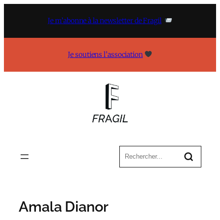
Aller
au
Je m’abonne à la newsletter de Fragil
contenu
Je soutiens l’association
Amala Dianor