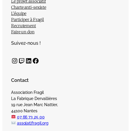
Le projet associatif
Charte anti-sexiste
L’équipe
Participer à Fragil
Recrutement
Faire un don
Suivez-nous !
Instagram
Twitch
LinkedIn
Facebook
Contact
Association Fragil
La Fabrique Dervallières
19 rue Jean Marc Nattier,
44100 Nantes
07 66 73 25 00
asso[at]fragil.org