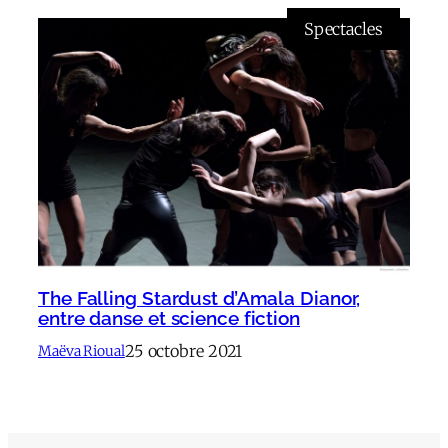
Spectacles
The Falling Stardust d’Amala Dianor,
entre danse et science fiction
25 octobre 2021
Maëva Rioual