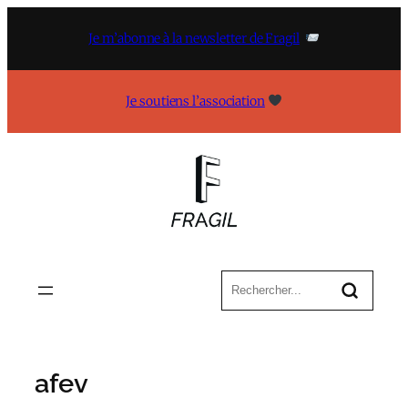
Aller
au
Je m’abonne à la newsletter de Fragil
contenu
Je soutiens l’association
afev