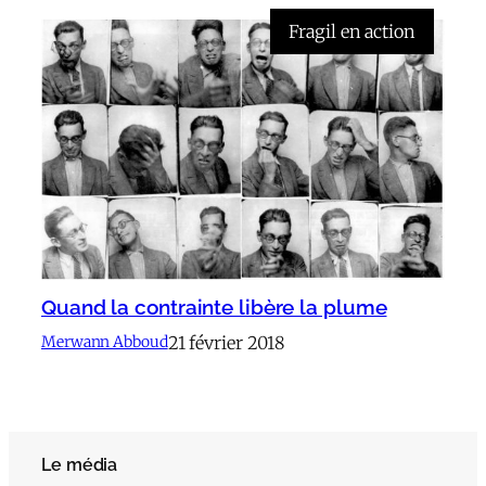
Fragil en action
Quand la contrainte libère la plume
21 février 2018
Merwann Abboud
Le média