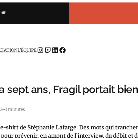
INSTAGRAM
TWITCH
LINKEDIN
FACEBOOK
OCIATION
L’ÉQUIPE
 a sept ans, Fragil portait bi
2–3 minutes
e tee-shirt de Stéphanie Lafarge. Des mots qui tranche
pour prévenir, en amont de l’interview, du débit et 