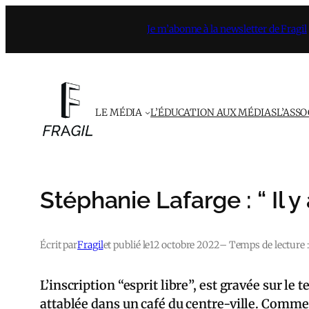
Aller
Je m’abonne à la newsletter de Fragil
au
contenu
LE MÉDIA
L’ÉDUCATION AUX MÉDIAS
L’ASS
Stéphanie Lafarge : “ Il y
Écrit par
Fragil
et publié le
12 octobre 2022
– Temps de lecture :
L’inscription “esprit libre”, est gravée sur l
attablée dans un café du centre-ville. Comme 