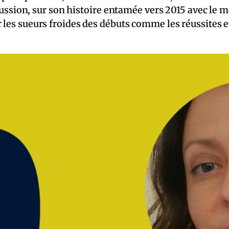
scussion, sur son histoire entamée vers 2015 avec le m
 les sueurs froides des débuts comme les réussites et