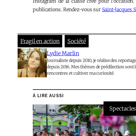
Instagram de la classe créé pour l’occasion
publications. Rendez-vous sur
Saint-Jacques 
Fragil en action
Société
Lydie Marlin
Journaliste depuis 2010, je réalise des reporta
depuis 2016. Mes thèmes de prédilection sont le
rencontres et cultiver ma curiosité.
À LIRE AUSSI
Spectacle