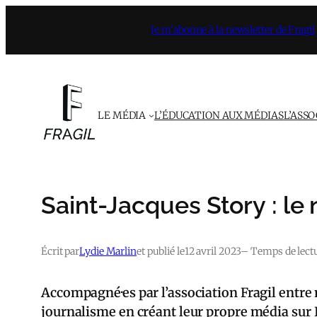
Aller
Je m’abonne à la newsletter de Fragil
au
contenu
LE MÉDIA
L’ÉDUCATION AUX MÉDIAS
L’ASS
Saint-Jacques Story : le
Écrit par
Lydie Marlin
et publié le
12 avril 2023
– Temps de lectu
Accompagné·es par l’association Fragil entre 
journalisme en créant leur propre média sur