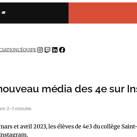
INSTAGRAM
TWITCH
LINKEDIN
FACEBOOK
OCIATION
L’ÉQUIPE
 nouveau média des 4e sur Ins
re :
2–3 minutes
mars et avril 2023, les élèves de 4e3 du collège Sain
 Instagram.