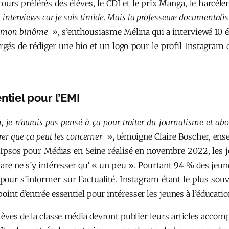
 cours préférés des élèves, le CDI et le prix Manga, le harcèl
s interviews car je suis timide. Mais la professeure documentalist
vec mon binôme
», s’enthousiasme Mélina qui a interviewé 10 é
rgés de rédiger une bio et un logo pour le profil Instagra
ntiel pour l’EMI
, je n’aurais pas pensé à ça pour traiter du journalisme et ab
trer que ça peut les concerner
»
,
témoigne Claire Boscher, ense
Ipsos pour Médias en Seine réalisé en novembre 2022, les j
clare ne s’y intéresser qu’ « un peu ». Pourtant 94 % des jeu
our s’informer sur l’actualité. Instagram étant le plus souve
point d’entrée essentiel pour intéresser les jeunes à l’éducati
élèves de la classe média devront publier leurs articles acc