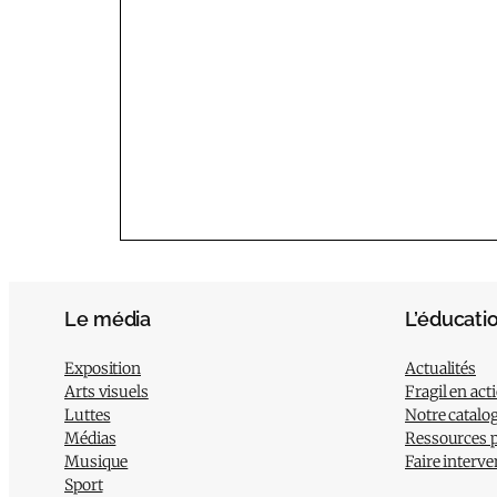
Le média
L’éducati
Exposition
Actualités
Arts visuels
Fragil en act
Luttes
Notre catalo
Médias
Ressources 
Musique
Faire interve
Sport