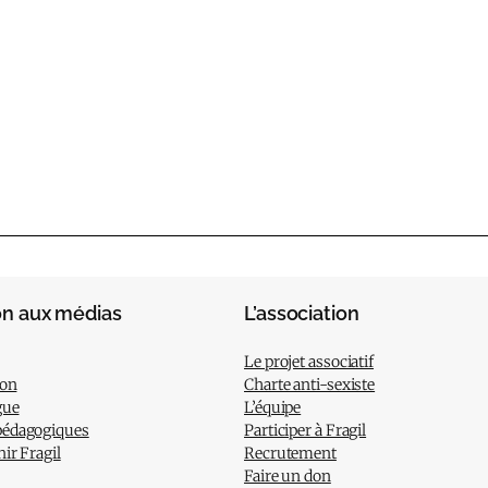
on aux médias
L’association
Le projet associatif
ion
Charte anti-sexiste
gue
L’équipe
pédagogiques
Participer à Fragil
nir Fragil
Recrutement
Faire un don