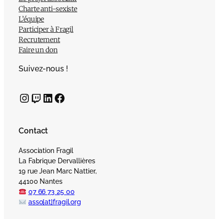
Charte anti-sexiste
L’équipe
Participer à Fragil
Recrutement
Faire un don
Suivez-nous !
Instagram
Twitch
LinkedIn
Facebook
Contact
Association Fragil
La Fabrique Dervallières
19 rue Jean Marc Nattier,
44100 Nantes
07 66 73 25 00
asso[at]fragil.org