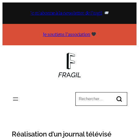
Aller
au
Je m’abonne à la newsletter de Fragil
contenu
Je soutiens l’association
Réalisation d’un journal télévisé