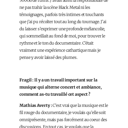
500Go de rushs. J’avais aussi la responsabilité de
ne pas trahir la scène Black Metal ni les
témoignages, parfois très intimes et touchants
que j’ai pu récolter tout au long du tournage. J’ai
du laisser s’exprimer une profonde mélancolie,
qui sommeillait au fond de moi, pour trouver le
rythme et le ton du documentaire. C’était
vraiment une expérience cathartique mais je
pense y avoir laissé des plumes.
Fragil : Il y a un travail important sur la
musique qui alterne concert et ambiance,
comment as-tu travaillé cet aspect ?
Mathias Averty :
C’est vrai que la musique est le
fil rouge du documentaire, je voulais qu’elle soit
omniprésente, mais pas forcément au coeur des
discussions. En tout cas, je voulais que la