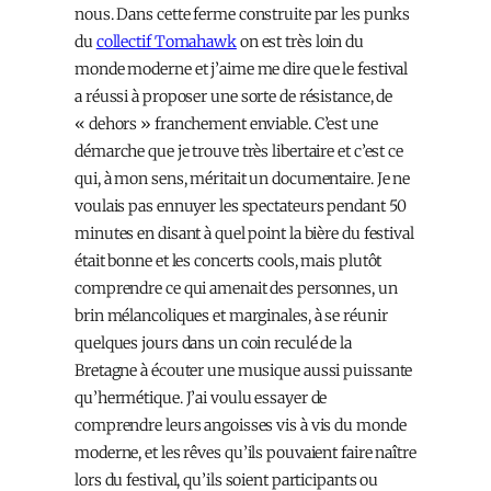
nous. Dans cette ferme construite par les punks
du
collectif Tomahawk
on est très loin du
monde moderne et j’aime me dire que le festival
a réussi à proposer une sorte de résistance, de
« dehors » franchement enviable. C’est une
démarche que je trouve très libertaire et c’est ce
qui, à mon sens, méritait un documentaire. Je ne
voulais pas ennuyer les spectateurs pendant 50
minutes en disant à quel point la bière du festival
était bonne et les concerts cools, mais plutôt
comprendre ce qui amenait des personnes, un
brin mélancoliques et marginales, à se réunir
quelques jours dans un coin reculé de la
Bretagne à écouter une musique aussi puissante
qu’hermétique. J’ai voulu essayer de
comprendre leurs angoisses vis à vis du monde
moderne, et les rêves qu’ils pouvaient faire naître
lors du festival, qu’ils soient participants ou