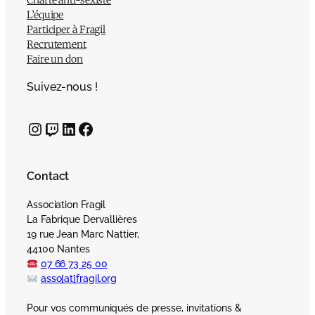
Charte anti-sexiste
L’équipe
Participer à Fragil
Recrutement
Faire un don
Suivez-nous !
Instagram
Twitch
LinkedIn
Facebook
Contact
Association Fragil
La Fabrique Dervallières
19 rue Jean Marc Nattier,
44100 Nantes
07 66 73 25 00
asso[at]fragil.org
Pour vos communiqués de presse, invitations &