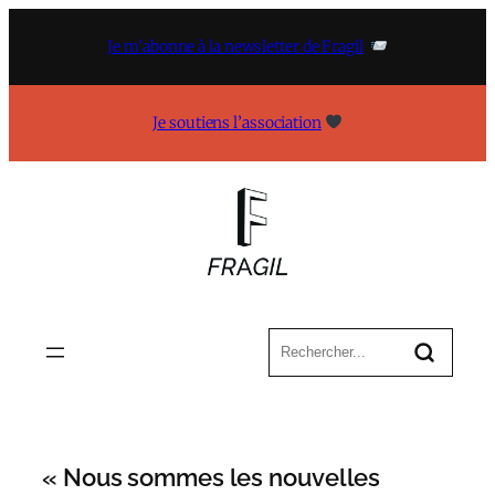
Aller
au
Je m’abonne à la newsletter de Fragil
contenu
Je soutiens l’association
« Nous sommes les nouvelles