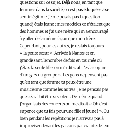
questions sur ce sujet. Déjà nous, en tant que
femmes dans la société, on est pas éduquées à se
sentir légitime. Je me posais pas la question
quand j’étais jeune ; mes modèles ce n’étaient que
des hommes et j’ai une mère qui m’a encouragé
à y aller, de la même façon que mon frère.
Cependant, pour les autres, je restais toujours
« la petite sœur ». Arrivée à Nantes et en
grandissant, le nombre de fois en tournée où
j’étais la seule fille, on m’a dit « ah t’es la copine
d’un gars du groupe ». Les gens ne pensent pas
qu’en tant que femme tu peux être une
musicienne comme les autres. Je ne pensais pas
que cela allait être si violent. De même quand
j’organisais des concerts on me disait « Oh c’est
super ce que tu fais pour une fille si jeune ! ». Ou
bien pendant les répétitions je n’arrivais pas à
improviser devant les garçons par crainte de leur