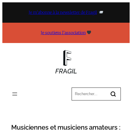
Aller
au
Je m’abonne à la newsletter de Fragil
contenu
Je soutiens l’association
Musiciennes et musiciens amateurs :