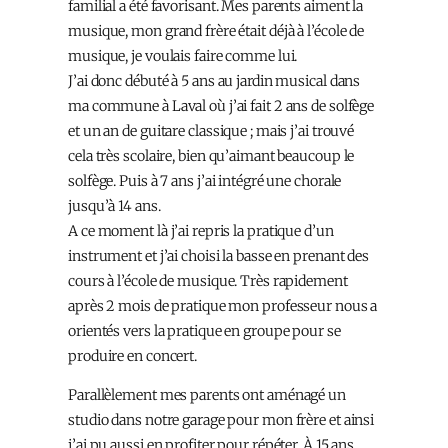
familial a été favorisant. Mes parents aiment la
musique, mon grand frère était déjà à l’école de
musique, je voulais faire comme lui.
J’ai donc débuté à 5 ans au jardin musical dans
ma commune à Laval où j’ai fait 2 ans de solfège
et un an de guitare classique ; mais j’ai trouvé
cela très scolaire, bien qu’aimant beaucoup le
solfège. Puis à 7 ans j’ai intégré une chorale
jusqu’à 14 ans.
A ce moment là j’ai repris la pratique d’un
instrument et j’ai choisi la basse en prenant des
cours à l’école de musique. Très rapidement
après 2 mois de pratique mon professeur nous a
orientés vers la pratique en groupe pour se
produire en concert.
Parallèlement mes parents ont aménagé un
studio dans notre garage pour mon frère et ainsi
j’ai pu aussi en profiter pour répéter. À 15 ans