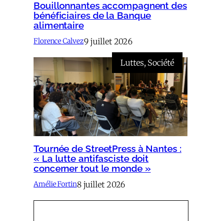
Bouillonnantes accompagnent des
bénéficiaires de la Banque
alimentaire
9 juillet 2026
Florence Calvez
Luttes
, 
Société
Tournée de StreetPress à Nantes :
« La lutte antifasciste doit
concerner tout le monde »
8 juillet 2026
Amélie Fortin