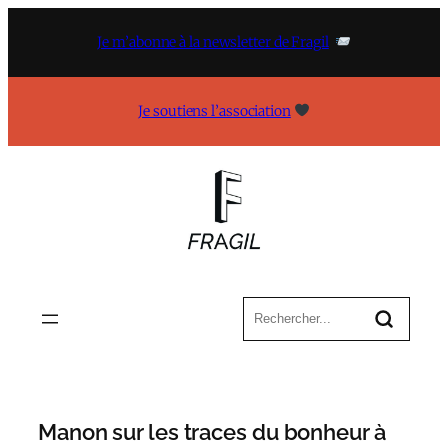
Aller
au
Je m’abonne à la newsletter de Fragil
contenu
Je soutiens l’association
Manon sur les traces du bonheur à