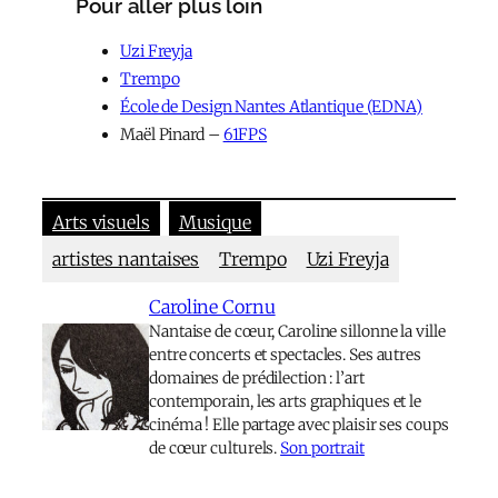
Pour aller plus loin
Uzi Freyja
Trempo
École de Design Nantes Atlantique (EDNA)
Maël Pinard –
61FPS
Arts visuels
Musique
artistes nantais·es
Trempo
Uzi Freyja
Caroline Cornu
Nantaise de cœur, Caroline sillonne la ville
entre concerts et spectacles. Ses autres
domaines de prédilection : l’art
contemporain, les arts graphiques et le
cinéma ! Elle partage avec plaisir ses coups
de cœur culturels.
Son portrait