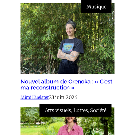
Musique
Nouvel album de Crenoka : « C’est
ma reconstruction »
23 juin 2026
Mimi Huelster
Arts visuels
, 
Luttes
, 
Société