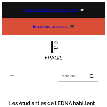
Aller
au
Je m’abonne à la newsletter de Fragil
contenu
Je soutiens l’association
Les étudiant·es de l’EDNA habillent