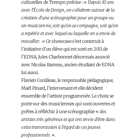
culturelles de Trempo précise : «
Depuis 10 ans
avec l’École de Design, on collabore autour de la
création d’une scénographie pour un groupe ou
un musicien·ne, soit qu’on accompagne, soit qu’on
a repéré·e et avec lequel ou laquelle on a envie de
travailler.
» Ce showcase s’est construit à
l’initiative d’un élève qui est sorti en 2011 de
l’EDNA, Jules Charbonnet désormais associé
avec Nicolas Barreau, ancien étudiant de EDNA
lui aussi.
Flavien Conilleau, le responsable pédagogique,
Maël Pinard, l’intervenant et elle décident
ensemble de l’artiste programmé·e. Le choix se
porte sur des musicien·nes qui sont ouvert·es et
prêt·es à réfléchir à une scénographie «
des
artistes très généreux et qui ont envie d’être dans
cette transmission à l’égard de ces jeunes
professionnels
».