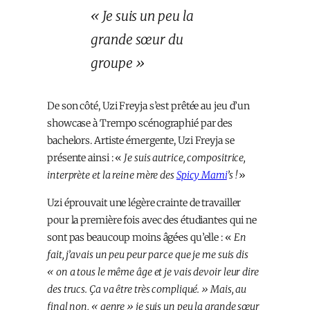
« Je suis un peu la
grande sœur du
groupe »
De son côté, Uzi Freyja s’est prêtée au jeu d’un
showcase à Trempo scénographié par des
bachelors. Artiste émergente, Uzi Freyja se
présente ainsi : «
Je suis autrice, compositrice,
interprète et la reine mère des
Spicy Mami
’s !
»
Uzi éprouvait une légère crainte de travailler
pour la première fois avec des étudiant·es qui ne
sont pas beaucoup moins âgé·es qu’elle : «
En
fait, j’avais un peu peur parce que je me suis dis
« on a tous le même âge et je vais devoir leur dire
des trucs. Ça va être très compliqué. » Mais, au
final non, « genre » je suis un peu la grande sœur