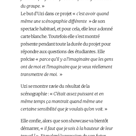
du groupe.
»
Le but d’Uzi dans ce projet «
c’est avoir quand
même une scénographie différente
» de son
spectacle habituel, et pour cela, elle leur a donné
carte blanche. Toutefois elle s’est montré
présente pendant toute la durée du projet pour
répondre aux questions des étudiant·es. Elle
précise «
parce qu’il y a l’imaginaire que les gens
ont de moi et l’imaginaire que je veux réellement
transmettre de moi.
»
Uzi se montre ravie du résultat de la
scénographie : «
C’était assez puissant et en
même temps ça montrait quand même une
certaine sensibilité que je voulais qu’on voit.
»
Elle confie, alors que son showcase va bientôt
démarrer, «
il faut que je sois à la hauteur de leur