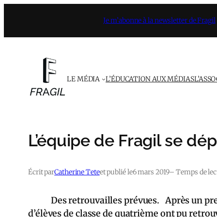
Aller
Je m’abonne à la newsletter de Fragil
au
contenu
LE MÉDIA
L’ÉDUCATION AUX MÉDIAS
L’ASS
L’équipe de Fragil se dé
Écrit par
Catherine Tete
et publié le
6 mars 2019
– Temps de lect
Des retrouvailles prévues. Après un premie
d’élèves de classe de quatrième ont pu retro