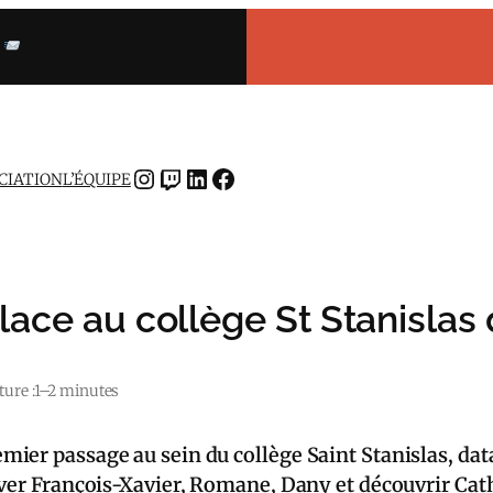
INSTAGRAM
TWITCH
LINKEDIN
FACEBOOK
OCIATION
L’ÉQUIPE
place au collège St Stanislas
ure :
1–2 minutes
r passage au sein du collège Saint Stanislas, data
uver François-Xavier, Romane, Dany et découvrir Cath