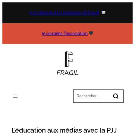
Aller
au
Je m’abonne à la newsletter de Fragil
contenu
Je soutiens l’association
L’éducation aux médias avec la PJJ