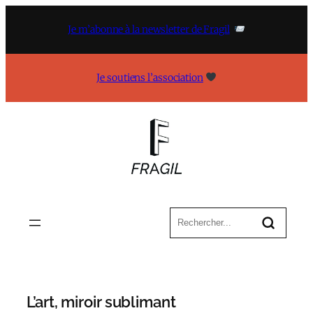
Aller
au
Je m’abonne à la newsletter de Fragil
contenu
Je soutiens l’association
L’art, miroir sublimant