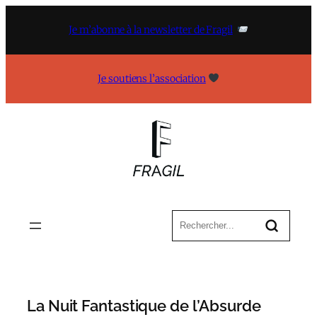
Aller
au
Je m’abonne à la newsletter de Fragil
contenu
Je soutiens l’association
La Nuit Fantastique de l’Absurde