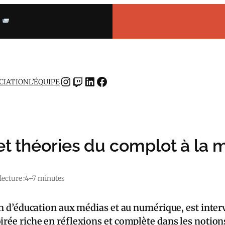
INSTAGRAM
TWITCH
LINKEDIN
FACEBOOK
OCIATION
L’ÉQUIPE
et théories du complot à la 
ecture :
4–7 minutes
tion d’éducation aux médias et au numérique, est int
irée riche en réflexions et complète dans les notio