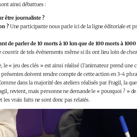
sont ainsi débattues :
r être journaliste ?
on ?
Une participante nous parle ici de la ligne éditoriale et 
rtant de parler de 10 morts à 10 km que de 100 morts à 100
 couvrir de tels événements même si ils ont lieu loin de che
ue, le « jeu des clés » est ainsi réalisé (l’animateur prend une c
 présentes doivent rendre compte de cette action en 3-4 phra
mme dans la majorité des ateliers réalisés par Fragil, la qu
agil, revient, mais personne ne demande le « pourquoi ? » de ce
 les vrais faits ne sont donc pas relatés.