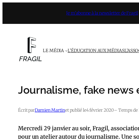
Aller
Je m’abonne à la newsletter de Fragil
au
contenu
LE MÉDIA
L’ÉDUCATION AUX MÉDIAS
L’ASS
Journalisme, fake news 
Écrit par
Damien Martin
et publié le
4 février 2020
– Temps de l
Mercredi 29 janvier au soir, Fragil, associa
pour un atelier autour du journalisme. Une so