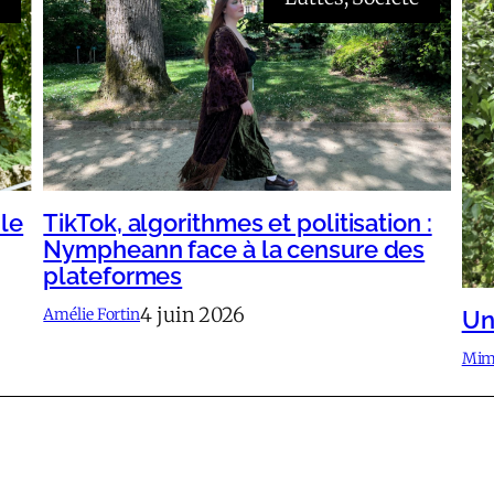
 le
TikTok, algorithmes et politisation :
Nympheann face à la censure des
plateformes
4 juin 2026
Amélie Fortin
Un
Mimi