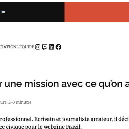
INSTAGRAM
TWITCH
LINKEDIN
FACEBOOK
OCIATION
L’ÉQUIPE
 une mission avec ce qu’on aim
ure :
2–3 minutes
rofessionnel. Ecrivain et journaliste amateur, il déc
ce civique pour le webzine Fragil.