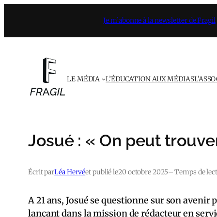
Aller
Je m’abonne à la newsletter de Fragil
au
contenu
LE MÉDIA
L’ÉDUCATION AUX MÉDIAS
L’ASS
Josué : « On peut trouver
Écrit par
Léa Hervé
et publié le
20 octobre 2025
– Temps de lect
A 21 ans, Josué se questionne sur son avenir p
lançant dans la mission de rédacteur en servi