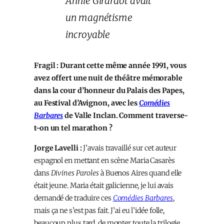
Annie Girardot avait
un magnétisme
incroyable
Fragil : Durant cette même année 1991, vous
avez offert une nuit de théâtre mémorable
dans la cour d’honneur du Palais des Papes,
au Festival d’Avignon, avec les
Comédies
Barbares
de Valle Inclan. Comment traverse-
t-on un tel marathon ?
Jorge Lavelli :
J’avais travaillé sur cet auteur
espagnol en mettant en scène Maria Casarès
dans
Divines Paroles
à Buenos Aires quand elle
était jeune. Maria était galicienne, je lui avais
demandé de traduire ces
Comédies Barbares
,
mais ça ne s’est pas fait. J’ai eu l’idée folle,
beaucoup plus tard, de monter toute la trilogie,