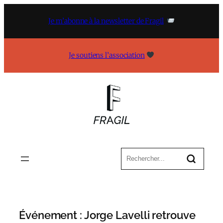
Aller
au
Je m’abonne à la newsletter de Fragil
contenu
Je soutiens l’association
Événement : Jorge Lavelli retrouve