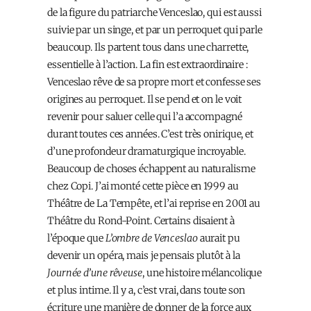
de la figure du patriarche Venceslao, qui est aussi
suivie par un singe, et par un perroquet qui parle
beaucoup. Ils partent tous dans une charrette,
essentielle à l’action. La fin est extraordinaire :
Venceslao rêve de sa propre mort et confesse ses
origines au perroquet. Il se pend et on le voit
revenir pour saluer celle qui l’a accompagné
durant toutes ces années. C’est très onirique, et
d’une profondeur dramaturgique incroyable.
Beaucoup de choses échappent au naturalisme
chez Copi. J’ai monté cette pièce en 1999 au
Théâtre de La Tempête, et l’ai reprise en 2001 au
Théâtre du Rond-Point. Certains disaient à
l’époque que
L’ombre de Venceslao
aurait pu
devenir un opéra, mais je pensais plutôt à la
Journée d’une rêveuse
, une histoire mélancolique
et plus intime. Il y a, c’est vrai, dans toute son
écriture une manière de donner de la force aux