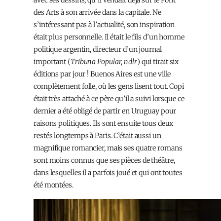
avec ses dessins, qu’il vendait déjà sur le Pont
des Arts à son arrivée dans la capitale. Ne
s’intéressant pas à l’actualité, son inspiration
était plus personnelle. Il était le fils d’un homme
politique argentin, directeur d’un journal
important (
Tribuna Popular, ndlr
) qui tirait six
éditions par jour ! Buenos Aires est une ville
complètement folle, où les gens lisent tout. Copi
était très attaché à ce père qu’il a suivi lorsque ce
dernier a été obligé de partir en Uruguay pour
raisons politiques. Ils sont ensuite tous deux
restés longtemps à Paris. C’était aussi un
magnifique romancier, mais ses quatre romans
sont moins connus que ses pièces de théâtre,
dans lesquelles il a parfois joué et qui ont toutes
été montées.