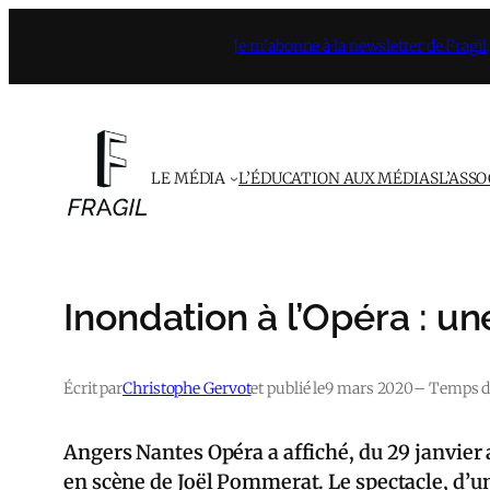
Aller
Je m’abonne à la newsletter de Fragil
au
contenu
LE MÉDIA
L’ÉDUCATION AUX MÉDIAS
L’ASS
Inondation à l’Opéra : 
Écrit par
Christophe Gervot
et publié le
9 mars 2020
– Temps de
Angers Nantes Opéra a affiché, du 29 janvier a
en scène de Joël Pommerat. Le spectacle, d’un