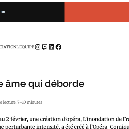
INSTAGRAM
TWITCH
LINKEDIN
FACEBOOK
OCIATION
L’ÉQUIPE
une âme qui déborde
 lecture :
7–10 minutes
u 2 février, une création d’opéra, L’inondation de Fr
e perturbante intensité, a été créé à l’Opéra-Comiqu