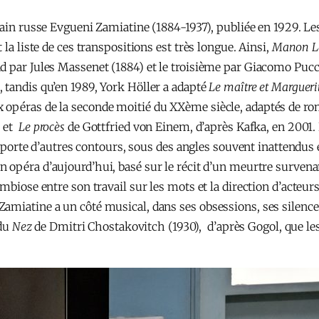
vain russe Evgueni Zamiatine (1884-1937), publiée en 1929. Le
la liste de ces transpositions est très longue. Ainsi,
Manon
L
d par Jules Massenet (1884) et le troisième par Giacomo Pucci
tandis qu’en 1989, York Höller a adapté
Le maître et Margueri
 opéras de la seconde moitié du XXème siècle, adaptés de ro
9 et
Le procès
de Gottfried von Einem, d’après Kafka, en 2001.
i apporte d’autres contours, sous des angles souvent inattendu
n opéra d’aujourd’hui, basé sur le récit d’un meurtre surven
mbiose entre son travail sur les mots et la direction d’acteur
iatine a un côté musical, dans ses obsessions, ses silences 
 du
Nez
de Dmitri Chostakovitch (1930), d’après Gogol, que le