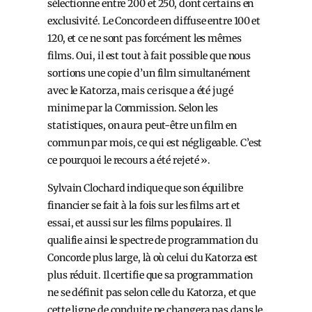
sélectionne entre 200 et 250, dont certains en
exclusivité. Le Concorde en diffuse entre 100 et
120, et ce ne sont pas forcément les mêmes
films. Oui, il est tout à fait possible que nous
sortions une copie d’un film simultanément
avec le Katorza, mais ce risque a été jugé
minime par la Commission. Selon les
statistiques, on aura peut-être un film en
commun par mois, ce qui est négligeable. C’est
ce pourquoi le recours a été rejeté ».
Sylvain Clochard indique que son équilibre
financier se fait à la fois sur les films art et
essai, et aussi sur les films populaires. Il
qualifie ainsi le spectre de programmation du
Concorde plus large, là où celui du Katorza est
plus réduit. Il certifie que sa programmation
ne se définit pas selon celle du Katorza, et que
cette ligne de conduite ne changera pas dans le