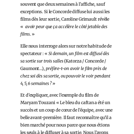
souvent que deux semaines à l’affiche, sauf
exceptions. Si le Concorde diffuse lui aussi les
films dès leur sortie, Caroline Grimault révèle
«
avoir peur que ça accélère le côté jetable des
films
. »
Elle nous interroge alors sur notre habitude de
spectateur : «
Si demain, un film est diffusé dès
sa sortie sur trois salles
(Katorza / Concorde /
Gaumont…),
préfère-t-on avoir le film près de
chez soi dès sa sortie, ou pouvoir le voir pendant
4, 5, 6 semaines ?
»
Et d’expliquer, avec l’exemple du film de
Maryam Touzani « Le bleu du caftan a été un
succès et un coup de cœur de l’équipe, avec une
belle avant-première. Il faut reconnaître qu’il a
bien marché pour nous parce que nous étions
les seuls à le diffuser à sa sortie. Nous l’avons