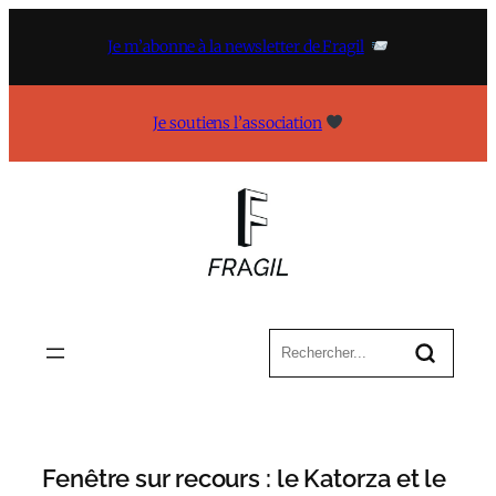
Aller
au
Je m’abonne à la newsletter de Fragil
contenu
Je soutiens l’association
Fenêtre sur recours : le Katorza et le