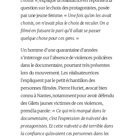
choisis »
, explique la réalisatrice en réponse à la
question sur le choix des protagonistes, posée
par une jeune femme.
« Une fois qu’on les avait
choisis, on n’avait plus le choix de reculer. On a
filmé en faisant le pari qu’il allait se passer
quelque chose pour ces gens. »
Un homme d’une quarantaine d’années
s’interroge sur l’absence de violences policières
dans le documentaire, pourtant très présentes
lors du mouvement. Les réalisateur·rices
l’expliquent par le petit échantillon des
personnes filmées. Pierre Huriet, avocat bien
connu à Nantes, notamment pour avoir défendu
des Gilets jaunes victimes de ces violences,
prend la parole :
« Ce qui m’a marqué dans le
documentaire, c’est l’expression de naïveté des
protagonistes. Et cette naïveté a été terrible dans
la confiance qu’avaient ces personnes dans les