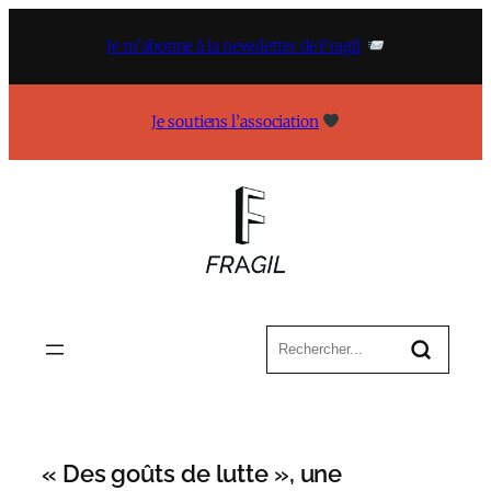
Aller
au
Je m’abonne à la newsletter de Fragil
contenu
Je soutiens l’association
« Des goûts de lutte », une