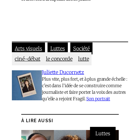
Arts visuels
Luttes
Société
ciné-débat
le concorde
lutte
Juliette Ducornetz
Plus vite, plus fort, et à plus grande échelle :
c’est dans l’idée de se construire comme
journaliste et faire porter la voix des autres
qu’elle a rejoint Fragil.
Son portrait
À LIRE AUSSI
Luttes