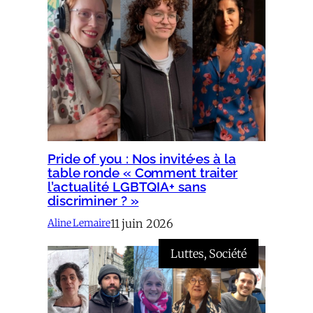
Pride of you : Nos invité·es à la
table ronde « Comment traiter
l’actualité LGBTQIA+ sans
discriminer ? »
11 juin 2026
Aline Lemaire
Luttes
, 
Société