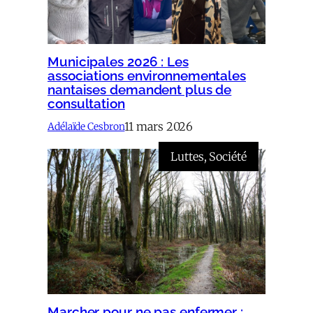
Municipales 2026 : Les
associations environnementales
nantaises demandent plus de
consultation
11 mars 2026
Adélaïde Cesbron
Luttes
, 
Société
Marcher pour ne pas enfermer :