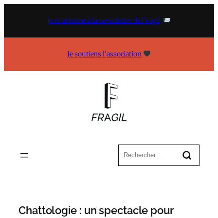
Aller
au
Je m’abonne à la newsletter de Fragil
contenu
Je soutiens l’association
Chattologie : un spectacle pour