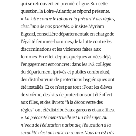
qui se retrouvent en première ligne. Sur cette
question, la Loire-Atlantique répond présente.
«
La lutte contre le tabou et la précarité des règles,
c’est l’une de nos priorités
. » insiste Myriam
Bigeard, conseillère départementale en charge de
l’égalité femmes-hommes, de la lutte contre les
discriminations et les violences faites aux
femmes. En effet, depuis quelques années déjà,
l’engagement est concret : dans les 142 collèges
du département (privés et publics confondus),
des distributeurs de protections hygiéniques ont
été installés. Et ce n’est pas tout : Pour les élèves
de sixième, des kits de protections ont été offert
aux filles, et des livrets “à la découverte des
règles” ont été distribué aux garçons et aux filles.
«
La précarité menstruelle est un réel sujet. Au
niveau de l’éducation nationale, l’éducation à la
sexualité n’est pas mise en œuvre. Nous on est très