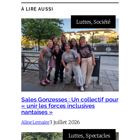
À LIRE AUSSI
Luttes
, 
Société
Sales Gonzesses : Un collectif pour
« unir les forces inclusives
nantaises »
3 juillet 2026
Aline Lemaire
Luttes
, 
Spectacles