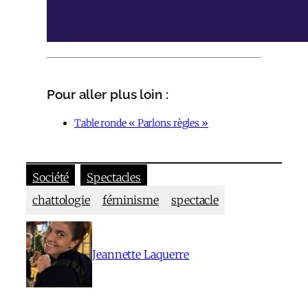
Pour aller plus loin :
Table ronde « Parlons règles »
Société
Spectacles
chattologie
féminisme
spectacle
Jeannette Laquerre