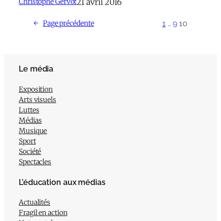
21 avril 2016
Christophe Gervot
1
…
9
10
←
Page précédente
Le média
Exposition
Arts visuels
Luttes
Médias
Musique
Sport
Société
Spectacles
L’éducation aux médias
Actualités
Fragil en action