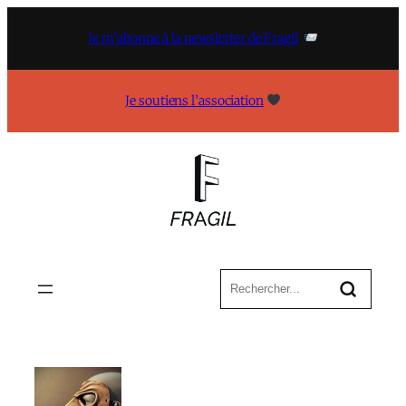
Aller
au
Je m’abonne à la newsletter de Fragil
contenu
Je soutiens l’association